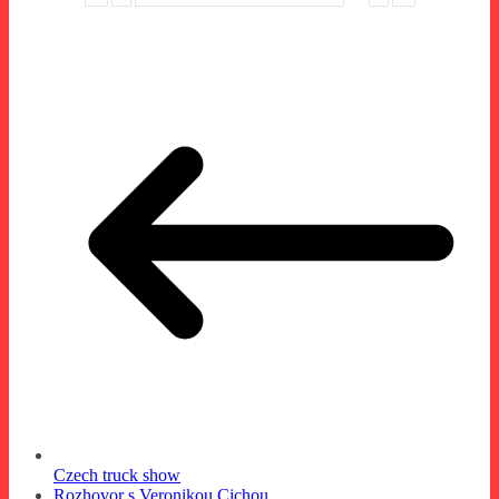
Czech truck show
Rozhovor s Veronikou Cichou