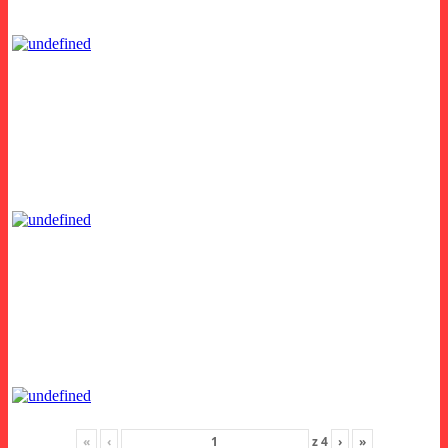
«
‹
z
4
›
»