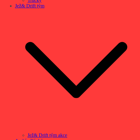
Trucky
Jež& Drift tým
Jež& Drift tým akce