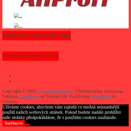
Zajištění tisku kalendáů
Podpora organizace
Copyright © 2026
www.auto-truck.cz
. Všechna práva vyhrazena.
Šablona:
ColorMag
od ThemeGrill. Používáme
WordPress
(v
češtině).
Užíváme cookies, abychom vám zajistili co možná nejsnadnější
použití našich webových stránek. Pokud budete nadále prohlížet
naše stránky předpokládáme, že s použitím cookies souhlasíte.
Souhlasím