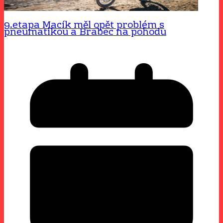
9.etapa Macík měl opět problém s
pneumatikou a Brabec na pohodu