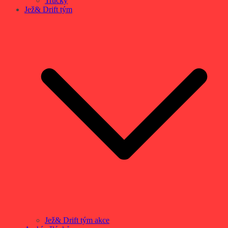
Trucky
Jež& Drift tým
Jež& Drift tým akce