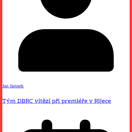
Jan Jarosek
Tým DBRC vítězí při premiéře v Rijece