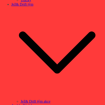
Trucky
Jež& Drift tým
Jež& Drift tým akce