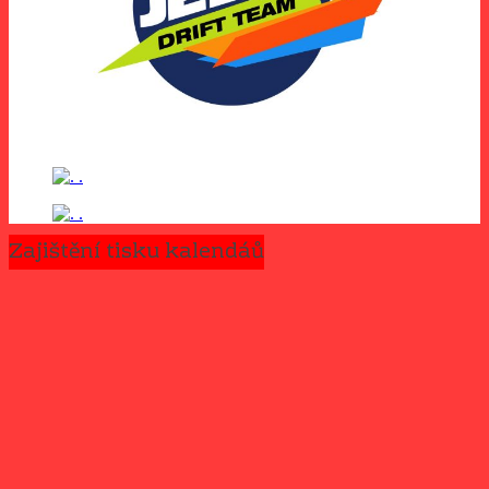
Zajištění tisku kalendáů
Podpora organizace
Copyright © 2026
www.auto-truck.cz
. Všechna práva vyhrazena.
Šablona:
ColorMag
od ThemeGrill. Používáme
WordPress
(v
češtině).
Užíváme cookies, abychom vám zajistili co možná nejsnadnější
použití našich webových stránek. Pokud budete nadále prohlížet
naše stránky předpokládáme, že s použitím cookies souhlasíte.
Souhlasím