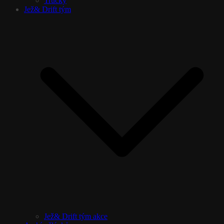
Trucky
Jež& Drift tým
Jež& Drift tým akce