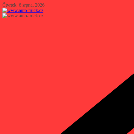
Přeskočit
Čtvrtek, 6 srpna, 2026
na
obsah