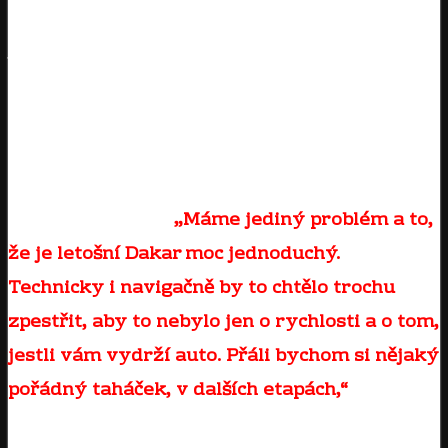
to nemuselo nic znamenat, ale díky rychlosti
jízdy je během této doby stihlo předjet
několik posádek a tak se propadli na 12. pozici.
Po zbytek etapy už jeli v pohodě a v cíli jim
patřila 13. pozice. V celkové klasifikaci jim
stále patří 5. pozice se ztrátou 02:19:12 na
vedoucí posádku.
„Máme jediný problém a to,
že je letošní Dakar moc jednoduchý.
Technicky i navigačně by to chtělo trochu
zpestřit, aby to nebylo jen o rychlosti a o tom,
jestli vám vydrží auto. Přáli bychom si nějaký
pořádný taháček, v dalších etapách,“
doplňuje
navigátor František Tomášek.