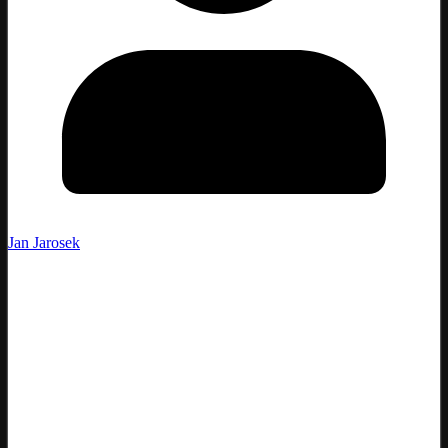
Jan Jarosek
Po včerejší jednodenní přestávce se dnes
účastnici Dakaru pustili opět do boje, když se