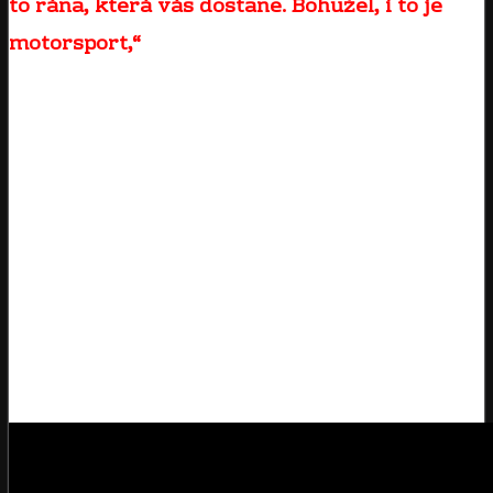
to rána, která vás dostane. Bohužel, i to je
motorsport,“
komentoval Brabec dnešní
neštěstí.
Z rozhodnutí pořadatelů a k uctění památky
zesnulého kolegy je zítřejší etapa pro
motocykly a čtyřkolky zrušena, aby se
všichni mohli s touto událostí alespoň trochu
vyrovnat.
Video ze včerejšího dne volna si můžete
prohlédnout zde.