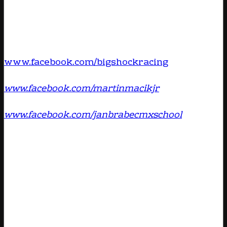
Nezapomeňte sledovat i další info kanály Big
Shocku a Big Shock Racing:
www.facebook.com/bigshockracing
www.facebook.com/martinmacikjr
www.facebook.com/janbrabecmxschool