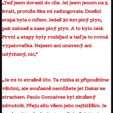
„Teď jsem dorazil do cíle. Jel jsem jenom na 5.
kvalt, protože 6ka mi nefungovala. Dnešní
etapa byla o ničem. Jedeš 30 km plný plyn,
pak zahneš a zase plný plyn. A to bylo celé.
První 4 etapy byly rozbíjecí a teď je to rovná
vypalovačka. Nejsem ani unavený ani
udýchaný, nic,“
hlásil Brabec hned po dojetí
do cíle. Na náladě mu pak ani nepřidala
smutná zpráva o úmrtí jednoho s motorkářů.
„Je mi to strašně líto. Ta rizika si připouštíme
všichni, ale současně nemůžete jet Dakar se
strachem. Paulo Goncalves byl zkušený
závodník. Přeju sílu všem jeho nejbližším. Je