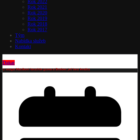
Rok 2022
Rok 2021
Rok 2020
Rok 2019
Rok 2018
Rok 2017
Tým
Nabídka služeb
Kontakt
Dakar
7. etapa Macíkovi bouchla guma a Brabec jel bez kvaltu