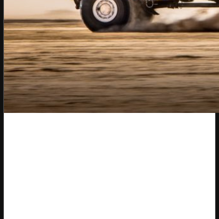
Jan Brabec včerejší volno využil maximální
měrou hlavně k odpočinku, který jeho tělo
potřebovalo k regeneraci po nedávných
úrazech. Do dnešního dne tak vyrážel opět při