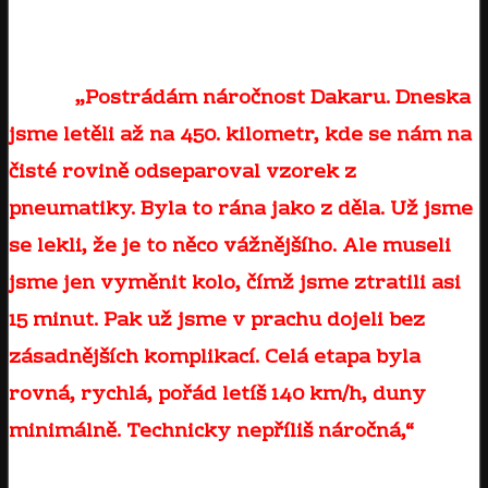
vyrovnanou honičkou v TOP 5. Zádrhel však
přišel ve chvíli, kdy klukům bouchla zadní
guma.
„Postrádám náročnost Dakaru. Dneska
jsme letěli až na 450. kilometr, kde se nám na
čisté rovině odseparoval vzorek z
pneumatiky. Byla to rána jako z děla. Už jsme
se lekli, že je to něco vážnějšího. Ale museli
jsme jen vyměnit kolo, čímž jsme ztratili asi
15 minut. Pak už jsme v prachu dojeli bez
zásadnějších komplikací. Celá etapa byla
rovná, rychlá, pořád letíš 140 km/h, duny
minimálně. Technicky nepříliš náročná,“
popisuje Martin Macík. V tak dlouhé etapě by