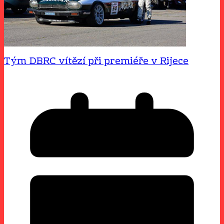
Tým DBRC vítězí při premiéře v Rijece