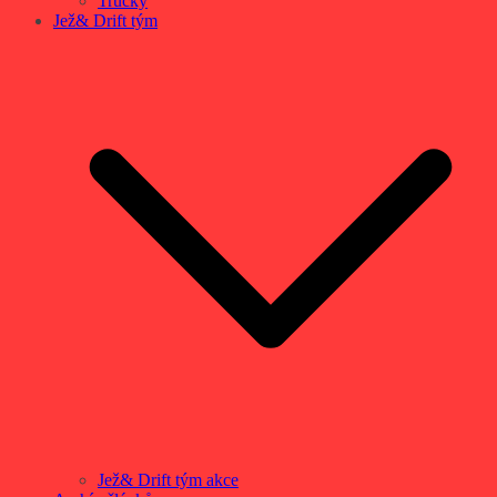
Trucky
Jež& Drift tým
Jež& Drift tým akce