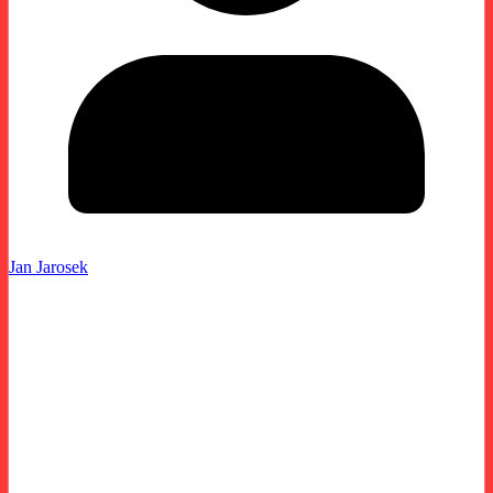
Jan Jarosek
O víkendu 4.5.-6.5. zavítala redakce na letošní
první závodní podnik na Masarykův okruh v
Brně, kde se konal další ročník Histocupu
Austria.
Tato akce byla opět rozdělena do dvou dnů a