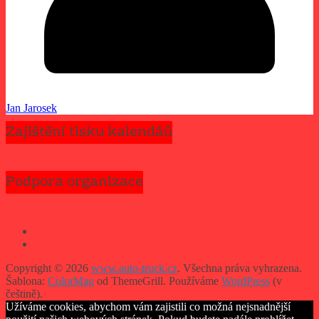
Jan Jarosek
Zajištění tisku kalendáů
Podpora organizace
Copyright © 2026
www.auto-truck.cz
. Všechna práva vyhrazena.
Šablona:
ColorMag
od ThemeGrill. Používáme
WordPress
(v
češtině).
Užíváme cookies, abychom vám zajistili co možná nejsnadnější