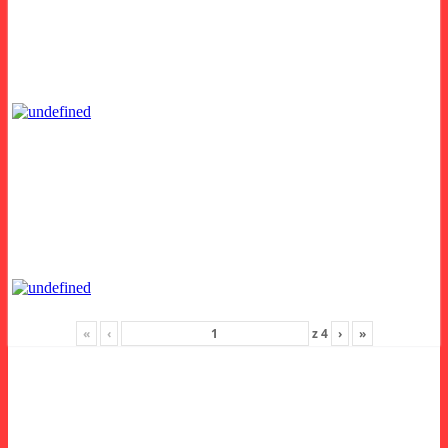
«
‹
z
4
›
»