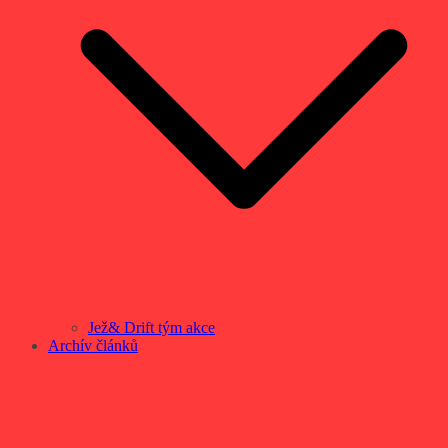
Jež& Drift tým akce
Archív článků