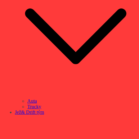
Auta
Trucky
Jež& Drift tým