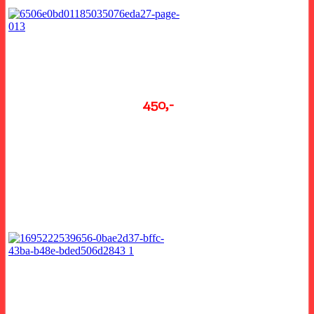
Stolní kalendář stojí
450,-