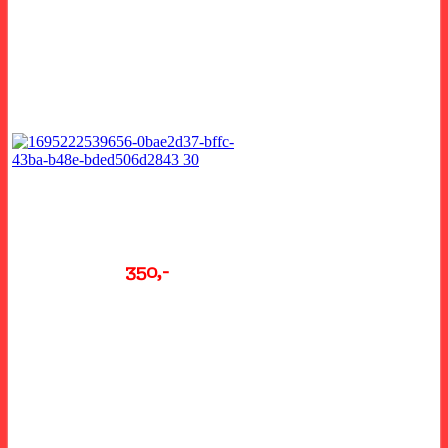
pexeso stojí
350,-
a obsahuje i plátěný pytlík
na kartičky