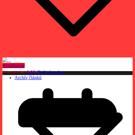
Nezařazené
Kalendáře pro rok 2024
Jež& Drift tým akce
Archív článků