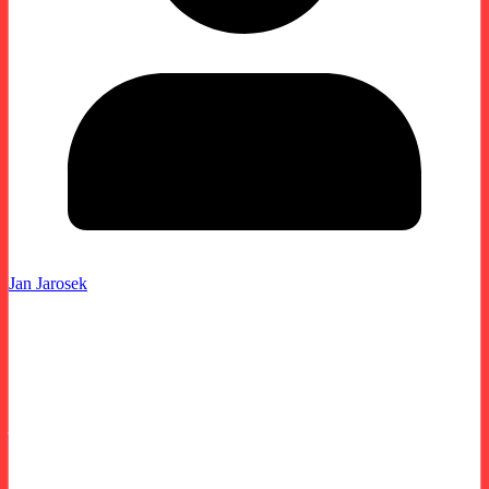
Jan Jarosek
Zdravím všechny příznivce auto-truck.cz
Jak už je zvykem posledních několik let tak
jsem dospěl do bodu kdy Vám chci představit
kalendáře a pexeso na rok 2024. Jako v