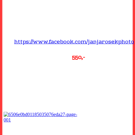
tisku aby se stihlo jejich doručení do Vánoc.
Platební údaje se budou rozesílat v momentě
kdy se bude blížit ukončení objednávek. Pro
objednání kalendáře pište
zde
https://www.facebook.com/janjarosekphoto
Nástěnný kalendář stojí
550,-