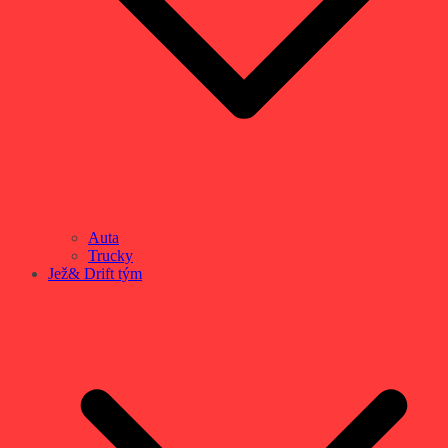
Auta
Trucky
Jež& Drift tým