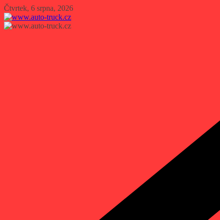
Přeskočit
Čtvrtek, 6 srpna, 2026
na
obsah